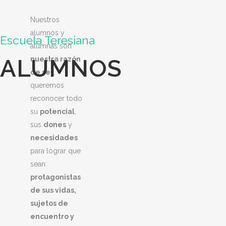
Nuestros
alumnos y
Escuela Teresiana
alumnas son
ALUMNOS
nuestra razón
de ser
,
queremos
reconocer todo
su
potencial
,
sus
dones
y
necesidades
para lograr que
sean:
protagonistas
de sus vidas,
sujetos de
encuentro y