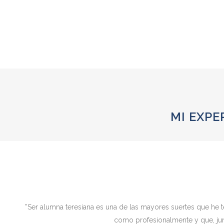
sentim
MI EXPE
”Ser alumna teresiana es una de las mayores suertes que he t
como profesionalmente y que, ju