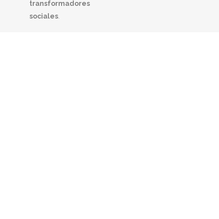
transformadores
sociales
.
#SOMOSTERESIANOS
Personas en proceso
constante de autocon